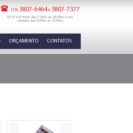
3807-6464
3807-7377
(19)
e
Dê 2ª a 6ª feiras das 7:30hs as 18:00hs e aos
sábados das 8:00hs as 13:00hs
O
ORÇAMENTO
CONTATOS